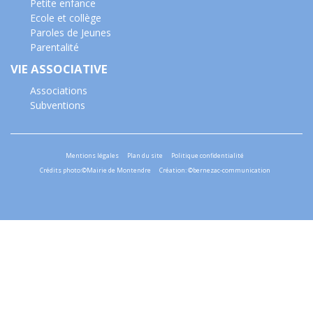
Petite enfance
Ecole et collège
Paroles de Jeunes
Parentalité
VIE ASSOCIATIVE
Associations
Subventions
Mentions légales
Plan du site
Politique confidentialité
Crédits photo:©Mairie de Montendre
Création: ©bernezac-communication