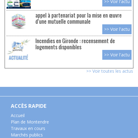
>> Voir l'actu
appel à partenariat pour la mise en œuvre
d’une mutuelle communale
>> Voir l'actu
Incendies en Gironde : recensement de
logements disponibles
>> Voir l'actu
>> Voir toutes les actus
ACCÈS RAPIDE
Accueil
Plan de Montendre
Travaux en cours
Marchés publics