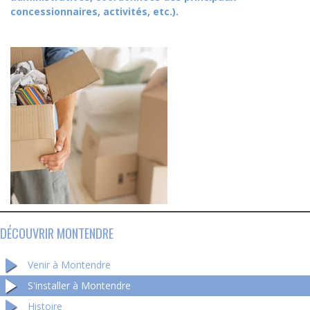
concessionnaires, activités, etc.).
DÉCOUVRIR MONTENDRE
Venir à Montendre
S'installer à Montendre
Histoire