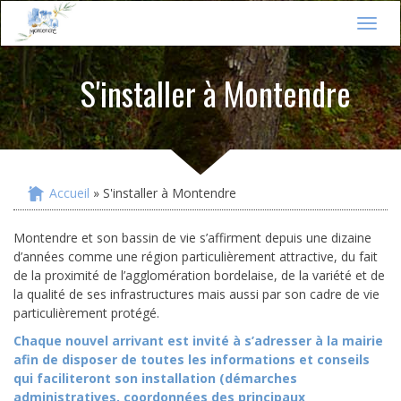
Jump to navigation
T
o
g
S'installer à Montendre
g
l
e
n
a
v
i
Accueil
» S'installer à Montendre
Vous êtes ici
g
a
Montendre et son bassin de vie s’affirment depuis une dizaine
t
d’années comme une région particulièrement attractive, du fait
i
de la proximité de l’agglomération bordelaise, de la variété et de
o
n
la qualité de ses infrastructures mais aussi par son cadre de vie
particulièrement protégé.
Chaque nouvel arrivant est invité à s’adresser à la mairie
afin de disposer de toutes les informations et conseils
qui faciliteront son installation (démarches
administratives, coordonnées des principaux