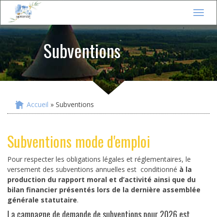
Jump to navigation
T
o
g
Subventions
g
l
e
n
a
v
i
Accueil
» Subventions
Vous êtes ici
g
a
t
Subventions mode d'emploi
i
o
n
Pour respecter les obligations légales et réglementaires, le
versement des subventions annuelles est conditionné
à la
production du rapport moral et d’activité ainsi que du
bilan financier présentés lors de la dernière assemblée
générale statutaire
.
La campagne de demande de subventions pour 2026 est