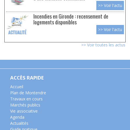
>> Voir l'actu
Incendies en Gironde : recensement de
logements disponibles
>> Voir l'actu
>> Voir toutes les actus
ACCÈS RAPIDE
Accueil
Plan de Montendre
Travaux en cours
Marchés publics
Vie associative
Agenda
Actualités
Guide pratique