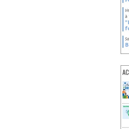
à
"
f
s
B
AC