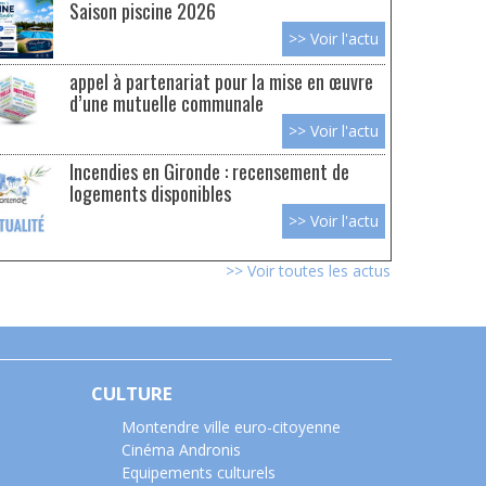
Saison piscine 2026
>> Voir l'actu
appel à partenariat pour la mise en œuvre
d’une mutuelle communale
>> Voir l'actu
Incendies en Gironde : recensement de
logements disponibles
>> Voir l'actu
>> Voir toutes les actus
CULTURE
Montendre ville euro-citoyenne
Cinéma Andronis
Equipements culturels