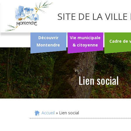
SITE DE LA VIL
Découvrir
Vie municipale
Cadre de 
Montendre
& citoyenne
Lien social
Accueil
» Lien social
Vous êtes ici