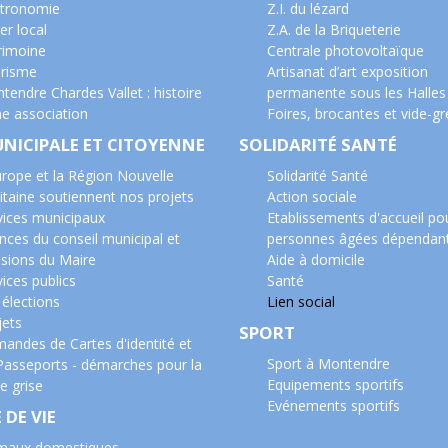
tronomie
Z.I. du lézard
er local
Z.A. de la Briqueterie
rimoine
Centrale photovoltaïque
risme
Artisanat d’art exposition
tendre Chardes Vallet : histoire
permanente sous les Halles
ne association
Foires, brocantes et vide-gr
UNICIPALE ET CITOYENNE
SOLIDARITÉ SANTÉ
urope et la Région Nouvelle
Solidarité Santé
itaine soutiennent nos projets
Action sociale
vices municipaux
Etablissements d'accueil po
nces du conseil municipal et
personnes âgées dépendan
isions du Maire
Aide à domicile
ices publics
Santé
 élections
Lien social
jets
SPORT
andes de Cartes d'identité et
Sport à Montendre
Passeports - démarches pour la
Equipements sportifs
e grise
Evénements sportifs
 DE VIE
maux domestiques