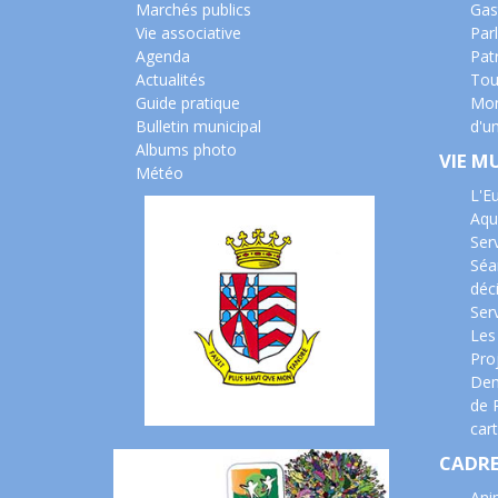
Marchés publics
Gas
Vie associative
Parl
Agenda
Pat
Actualités
Tou
Guide pratique
Mon
Bulletin municipal
d'u
Albums photo
VIE M
Météo
L'E
Aqu
Ser
Séa
déc
Serv
Les
Pro
Dem
de 
cart
CADRE
Ani