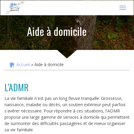
Jump to navigation
T
o
g
Aide à domicile
g
l
e
n
a
v
i
Accueil
» Aide à domicile
Vous êtes ici
g
a
t
L’ADMR
i
o
n
La vie familiale n'est pas un long fleuve tranquille. Grossesse,
naissance, maladie ou décès, un soutien extérieur peut parfois
s'avérer nécessaire. Pour répondre à ces situations, l'ADMR
propose une large gamme de services à domicile qui permettent
de surmonter des difficultés passagères et de mieux organiser
sa vie familiale.