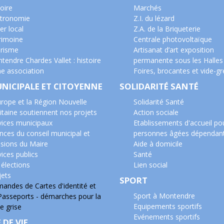
oire
Marchés
tronomie
Z.I. du lézard
er local
Z.A. de la Briqueterie
rimoine
Centrale photovoltaïque
risme
Artisanat d’art exposition
tendre Chardes Vallet : histoire
permanente sous les Halles
ne association
Foires, brocantes et vide-gr
UNICIPALE ET CITOYENNE
SOLIDARITÉ SANTÉ
urope et la Région Nouvelle
Solidarité Santé
itaine soutiennent nos projets
Action sociale
vices municipaux
Etablissements d'accueil po
nces du conseil municipal et
personnes âgées dépendan
isions du Maire
Aide à domicile
ices publics
Santé
 élections
Lien social
jets
SPORT
andes de Cartes d'identité et
Sport à Montendre
Passeports - démarches pour la
Equipements sportifs
e grise
Evénements sportifs
 DE VIE