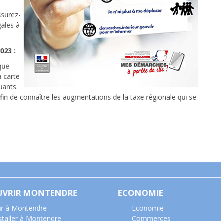
ssurez-
ales à
023 :
que
a carte
uants.
n de connaître les augmentations de la taxe régionale qui se
UVRIR MONTENDRE
ECONOMIE
ir à Montendre
Economie
nstaller à Montendre
Commerces