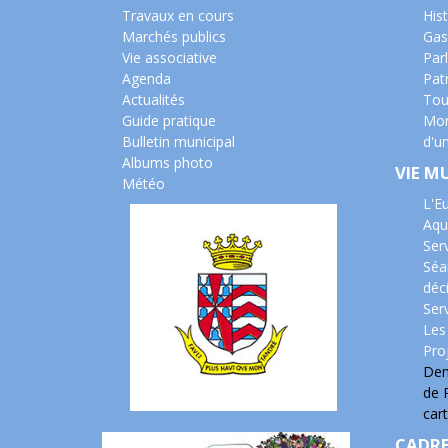
Travaux en cours
Hist
Marchés publics
Gas
Vie associative
Parl
Agenda
Pat
Actualités
Tou
Guide pratique
Mon
Bulletin municipal
d'u
Albums photo
VIE M
Météo
L'E
Aqu
Ser
Séa
déc
Serv
Les
Pro
Dem
de 
cart
CADRE