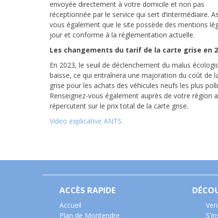
envoyée directement à votre domicile et non pas
réceptionnée par le service qui sert d’intermédiaire. A
vous également que le site possède des mentions lég
jour et conforme à la réglementation actuelle.
Les changements du tarif de la carte grise en 2
En 2023, le seuil de déclenchement du malus écologi
baisse, ce qui entraînera une majoration du coût de l
grise pour les achats des véhicules neufs les plus poll
Renseignez-vous également auprès de votre région afi
répercutent sur le prix total de la carte grise.
Video explicative ANTS
ACCÈS RAPIDE
DÉCO
Accueil
Ven
Plan de Montendre
S'i