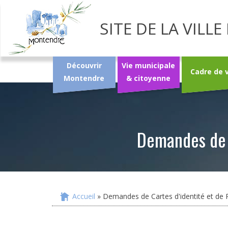
SITE DE LA VIL
Découvrir
Vie municipale
Cadre de 
Montendre
& citoyenne
Demandes de C
Accueil
» Demandes de Cartes d'identité et de P
Vous êtes ici