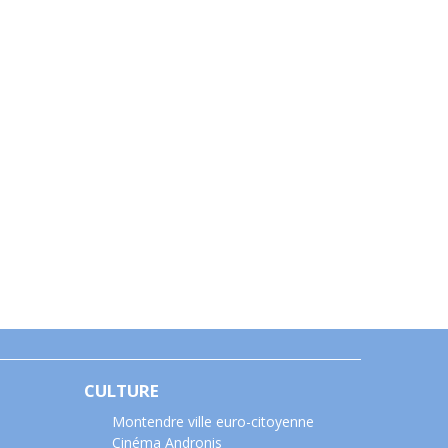
CULTURE
Montendre ville euro-citoyenne
Cinéma Andronis