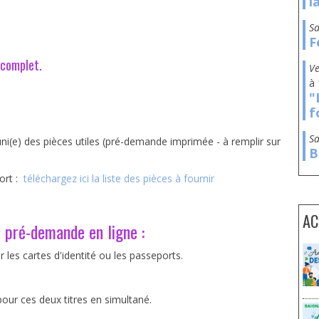
l
s
F
 complet.
à
"
f
s
i(e) des pièces utiles (pré-demande imprimée - à remplir sur
B
ort :
téléchargez ici la liste des pièces à fournir
AC
 pré-demande en ligne :
r les cartes d'identité ou les passeports.
pour ces deux titres en simultané.