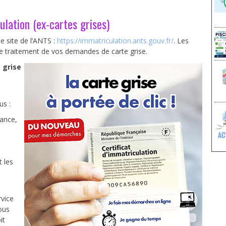
ulation (ex-cartes grises)
le site de l’ANTS :
https://immatriculation.ants.gouv.fr/
. Les
le traitement de vos demandes de carte grise.
 grise
us :
rance,
t les
rvice
vous
it