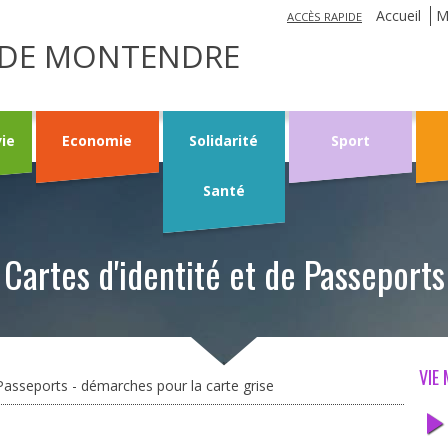
Jump to navigation
Accueil
M
ACCÈS RAPIDE
LE DE MONTENDRE
vie
Economie
Solidarité
Sport
Santé
artes d'identité et de Passeports
VIE
asseports - démarches pour la carte grise