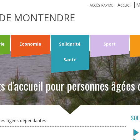
Jump to navigation
Accueil
M
ACCÈS RAPIDE
LE DE MONTENDRE
vie
Economie
Solidarité
Sport
Santé
ts d'accueil pour personnes âgées
SOL
nnes âgées dépendantes