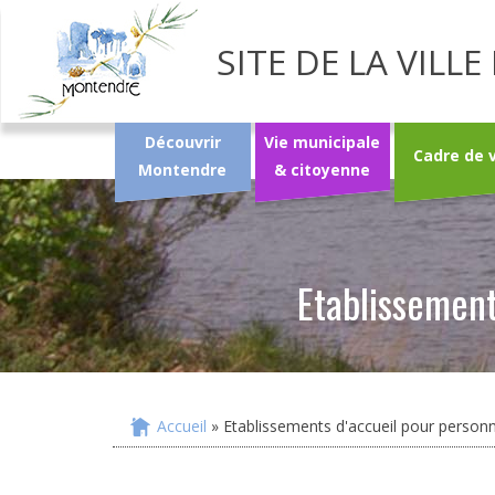
SITE DE LA VIL
Découvrir
Vie municipale
Cadre de 
Montendre
& citoyenne
Etablissemen
Accueil
» Etablissements d'accueil pour perso
Vous êtes ici