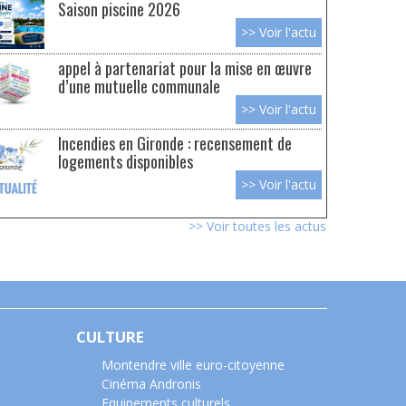
Saison piscine 2026
>> Voir l'actu
appel à partenariat pour la mise en œuvre
d’une mutuelle communale
>> Voir l'actu
Incendies en Gironde : recensement de
logements disponibles
>> Voir l'actu
>> Voir toutes les actus
CULTURE
Montendre ville euro-citoyenne
Cinéma Andronis
Equipements culturels