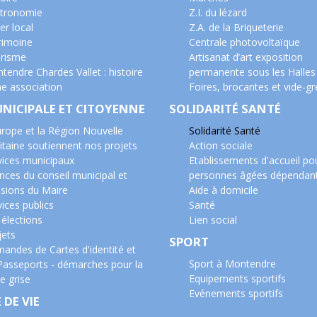
tronomie
Z.I. du lézard
er local
Z.A. de la Briqueterie
rimoine
Centrale photovoltaïque
risme
Artisanat d’art exposition
tendre Chardes Vallet : histoire
permanente sous les Halles
ne association
Foires, brocantes et vide-gr
UNICIPALE ET CITOYENNE
SOLIDARITÉ SANTÉ
urope et la Région Nouvelle
Solidarité Santé
itaine soutiennent nos projets
Action sociale
vices municipaux
Etablissements d'accueil po
nces du conseil municipal et
personnes âgées dépendan
isions du Maire
Aide à domicile
ices publics
Santé
 élections
Lien social
jets
SPORT
andes de Cartes d'identité et
Sport à Montendre
Passeports - démarches pour la
Equipements sportifs
e grise
Evénements sportifs
 DE VIE