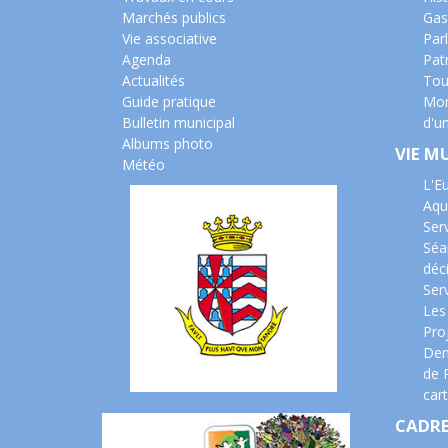
Marchés publics
Gas
Vie associative
Parl
Agenda
Pat
Actualités
Tou
Guide pratique
Mon
Bulletin municipal
d'u
Albums photo
VIE M
Météo
L'E
Aqu
Ser
Séa
déc
Serv
Les
Pro
Dem
de 
cart
CADRE