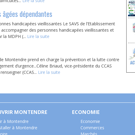
fficultés...
Lire la suite
s âgées dépendantes
nnes handicapées vieillissantes Le SAVS de l’Etablissement
 accompagner des personnes handicapées vieillissantes et
ar la MDPH (...
Lire la suite
de Montendre prend en charge la prévention et la lutte contre
gement d’urgence...Céline Briaud, vice-présidente du CCAS
 renseigner (CCAS...
Lire la suite
UVRIR MONTENDRE
ECONOMIE
ir à Montendre
Economie
nstaller à Montendre
Commerces
oire
Marchés