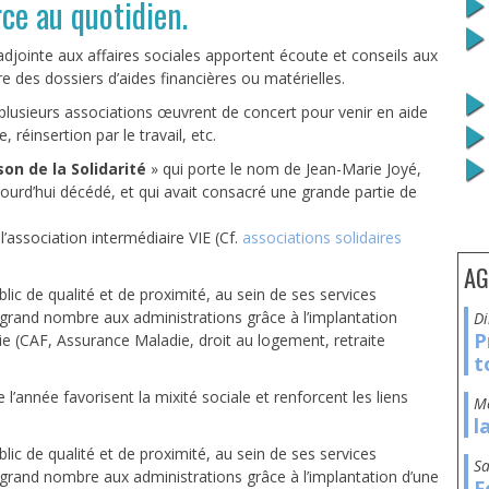
rce au quotidien.
adjointe aux affaires sociales apportent écoute et conseils aux
e des dossiers d’aides financières ou matérielles.
é, plusieurs associations œuvrent de concert pour venir en aide
 réinsertion par le travail, etc.
on de la Solidarité
» qui porte le nom de Jean-Marie Joyé,
jourd’hui décédé, et qui avait consacré une grande partie de
t l’association intermédiaire VIE (Cf.
associations solidaires
AG
lic de qualité et de proximité, au sein de ses services
 grand nombre aux administrations grâce à l’implantation
P
ie (CAF, Assurance Maladie, droit au logement, retraite
t
 l’année favorisent la mixité sociale et renforcent les liens
l
lic de qualité et de proximité, au sein de ses services
s
 grand nombre aux administrations grâce à l’implantation d’une
F