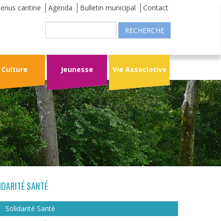
enus cantine
Agenda
Bulletin municipal
Contact
Recherche
Culture
Jeunesse
Vie Associative
IDARITÉ SANTÉ
Solidarité Santé