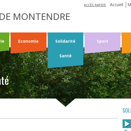
Jump to navigation
Accueil
M
ACCÈS RAPIDE
LE DE MONTENDRE
vie
Economie
Solidarité
Sport
Santé
nté
SOL