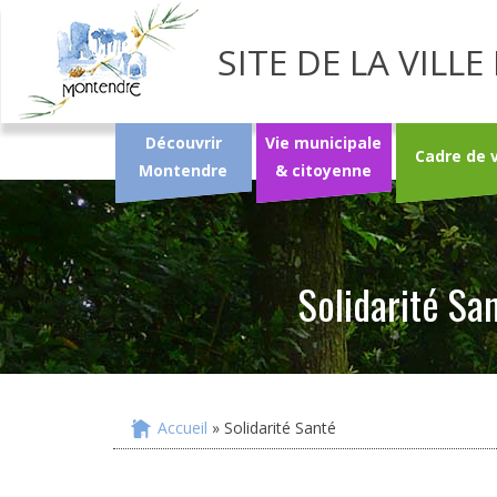
SITE DE LA VIL
Découvrir
Vie municipale
Cadre de 
Montendre
& citoyenne
Solidarité Sa
Accueil
» Solidarité Santé
Vous êtes ici