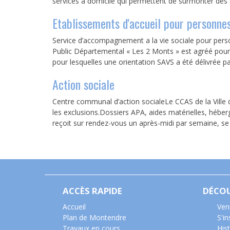
services à domicile qui permettent de surmonter des di
Etablissements d'accueil pour personne
Service d’accompagnement a la vie sociale pour perso
Public Départemental « Les 2 Monts » est agréé pour
pour lesquelles une orientation SAVS a été délivrée p
Action sociale
Centre communal d’action socialeLe CCAS de la Ville 
les exclusions.Dossiers APA, aides matérielles, héber
reçoit sur rendez-vous un après-midi par semaine, se
ACCÈS RAPIDE
DÉCO
Accueil
Ven
Plan de Montendre
S'i
Travaux en cours
Hist