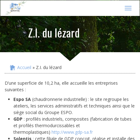
Jump to navigation
T
o
g
Z.I. du lézard
g
l
e
n
a
v
i
Accueil
» Z.I. du lézard
Vous êtes ici
g
a
D’une superficie de 10,2 ha, elle accueille les entreprises
t
suivantes :
i
o
Espo SA
(chaudronnerie industrielle) : le site regroupe les
n
ateliers, les services administratifs et techniques ainsi que le
siège social du Groupe ESPO.
GDP
: profilés industriels, composites (fabrication de tubes
et profilés thermodurcissables et
thermoplastiques)
http://www.gdp-sa.fr
Solentis
: cette filiale de GDP conçoit, réalise et installe des