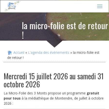
Jump to navigation
T
o
g
la micro-folie est de retour
g
l
!
e
n
a
v
i
Accueil
»
L'agenda des événements
» la micro-folie est
Vous êtes ici
g
de retour !
a
t
i
mercredi 15 juillet 2026
au
samedi 31
o
n
octobre 2026
La Micro-Folie des 3 Monts propose un programme
gratuit
pour tous
à la médiathèque de Montendre, de juillet à octobre
2026 :