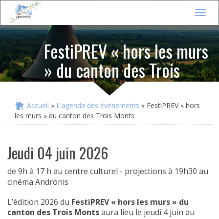
Jump to navigation
T
o
g
FestiPREV « hors les murs
g
l
» du canton des Trois
e
n
Monts
a
v
i
Accueil
»
L'agenda des événements
» FestiPREV « hors
Vous êtes ici
g
les murs » du canton des Trois Monts
a
t
i
jeudi 04 juin 2026
o
n
de 9h à 17 h au centre culturel - projections à 19h30 au
cinéma Andronis
L’édition 2026 du
FestiPREV « hors les murs » du
canton des Trois Monts
aura lieu le jeudi 4 juin au