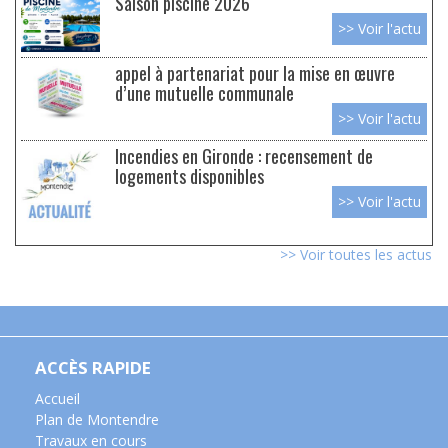
Saison piscine 2026
>> Voir l'actu
appel à partenariat pour la mise en œuvre
d’une mutuelle communale
>> Voir l'actu
Incendies en Gironde : recensement de
logements disponibles
>> Voir l'actu
>> Voir toutes les actus
ACCÈS RAPIDE
Accueil
Plan de Montendre
Travaux en cours