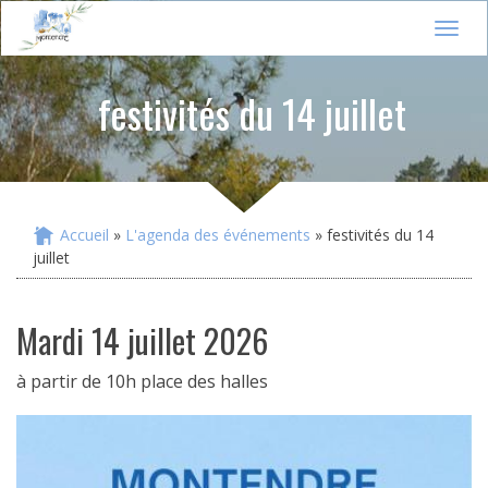
Jump to navigation
T
o
g
festivités du 14 juillet
g
l
e
n
a
v
i
Accueil
»
L'agenda des événements
» festivités du 14
Vous êtes ici
g
juillet
a
t
i
mardi 14 juillet 2026
o
n
à partir de 10h place des halles