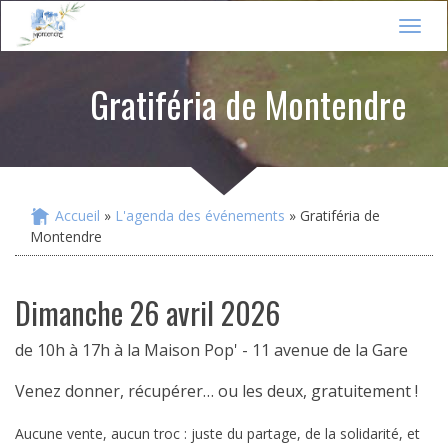
Jump to navigation
T
o
g
Gratiféria de Montendre
g
l
e
n
a
v
i
Accueil
»
L'agenda des événements
» Gratiféria de
Vous êtes ici
g
Montendre
a
t
i
dimanche 26 avril 2026
o
n
de 10h à 17h à la Maison Pop' - 11 avenue de la Gare
Venez donner, récupérer… ou les deux, gratuitement !
Aucune vente, aucun troc : juste du partage, de la solidarité, et