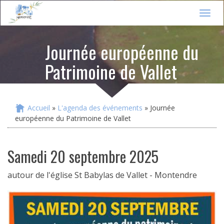
Jump to navigation
T
o
g
Journée européenne du
g
l
Patrimoine de Vallet
e
n
a
v
i
Accueil
»
L'agenda des événements
» Journée
Vous êtes ici
g
européenne du Patrimoine de Vallet
a
t
i
samedi 20 septembre 2025
o
n
autour de l'église St Babylas de Vallet - Montendre