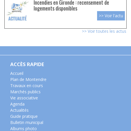
Incendies en Gironde : recensement de
logements disponibles
>> Voir l'actu
>> Voir toutes les actus
ACCÈS RAPIDE
Accueil
Plan de Montendre
Travaux en cours
Marchés publics
Vie associative
Agenda
Actualités
Guide pratique
Bulletin municipal
Albums photo