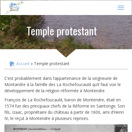
Jump to navigation
T
o
g
Temple protestant
g
l
e
n
a
v
i
Accueil
» Temple protestant
Vous êtes ici
g
a
C’est probablement dans l’appartenance de la seigneurie de
t
Montandre à la famille des La Rochefoucauld qu’il faut voir le
i
développement de la religion réformée à Montendre.
o
n
François de La Rochefoucauld, baron de Montendre, était en
1574 l’un des principaux chefs de la Réforme en Saintonge. Son
fils, Izaac, propriétaire du château à partir de 1600, ami d’Henri
IV, le reçut à Montendre à plusieurs reprises.