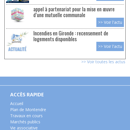
appel à partenariat pour la mise en œuvre
d’une mutuelle communale
>> Voir l'actu
Incendies en Gironde : recensement de
logements disponibles
>> Voir l'actu
>> Voir toutes les actus
ACCÈS RAPIDE
Accueil
Plan de Montendre
Travaux en cours
Marchés publics
Vie associative