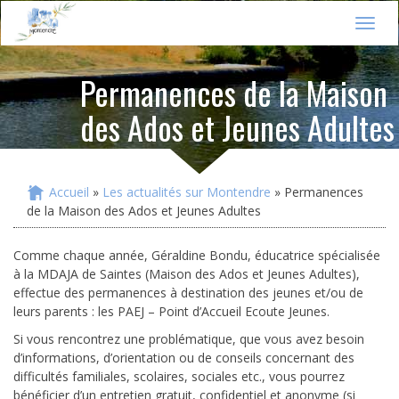
Jump to navigation
T
o
g
Permanences de la Maison
g
l
des Ados et Jeunes Adultes
e
n
a
v
i
Accueil
»
Les actualités sur Montendre
» Permanences
Vous êtes ici
g
de la Maison des Ados et Jeunes Adultes
a
t
Comme chaque année, Géraldine Bondu, éducatrice spécialisée
i
à la MDAJA de Saintes (Maison des Ados et Jeunes Adultes),
o
n
effectue des permanences à destination des jeunes et/ou de
leurs parents : les PAEJ – Point d’Accueil Ecoute Jeunes.
Si vous rencontrez une problématique, que vous avez besoin
d’informations, d’orientation ou de conseils concernant des
difficultés familiales, scolaires, sociales etc., vous pourrez
bénéficier d’un entretien gratuit, confidentiel et anonyme (si