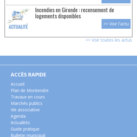
Incendies en Gironde : recensement de
logements disponibles
>> Voir l'actu
>> Voir toutes les actus
ACCÈS RAPIDE
Accueil
Plan de Montendre
Travaux en cours
Marchés publics
Vie associative
Agenda
Actualités
Guide pratique
Bulletin municipal